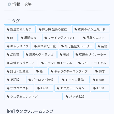
情報・攻略
タグ
新生エオルゼア
FF14を始める前に
蒼天のイシュガルド
ID
風脈の泉
フライングマウント
風脈クエスト
キャラメイク
英語表記一覧
第七星歴ストーリー
装備
幻想薬
漆黒のヴィランズ
種族
紅蓮のリベレーター
高地ドラヴァニア
マウントホイッスル
フリートライアル
討伐・討滅戦
極
キャラクターコンフィグ
詩学
英語版
ガーロンド装備
トークン装備
IL480
サブクエスト
IL490
モグステーション
IL500
システムコンフィグ
パッチ5.25
[PR] ウソウソルームランプ