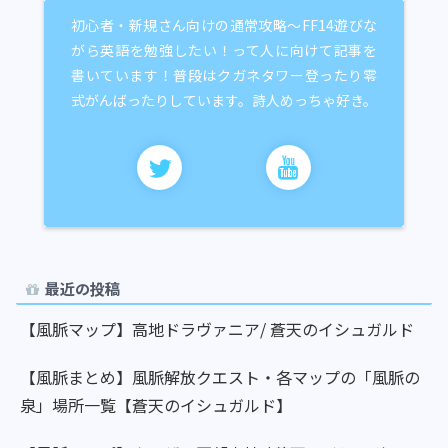
初心者・新規さん向けの通常攻略～FF14遊びな
がら英語を勉強したい！って人に向けて記事を
書いています！普段はクガネタワー登ったり零
式がんばったりしています。詩人めっちゃ好き。
最近の投稿
【風脈マップ】高地ドラヴァニア/ 蒼天のイシュガルド
【風脈まとめ】風脈解放クエスト・各マップの「風脈の
泉」場所一覧【蒼天のイシュガルド】