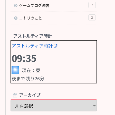
ゲームブログ運営
7
コトリのこと
3
アストルティア時計
アストルティア時計
09:36
現在：
昼
夜
まで残り
26
分
アーカイブ