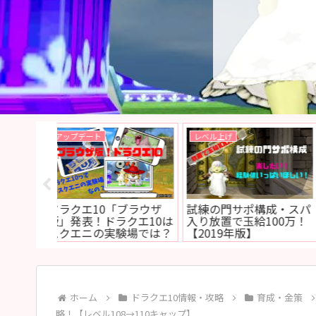
クエスト
宝珠
放クエスト
レベル上限解放クエスト
Ver4.5後期に追加さ
ィエゴから
「心眼で見る真実」攻
各武器の新スキル詳細
！
略！【レベル108→110
強化宝珠の狩場紹介
キャップ】
ホーム
ドラクエ10情報・攻略
育成・金策
略！【レベル108→110キャップ】