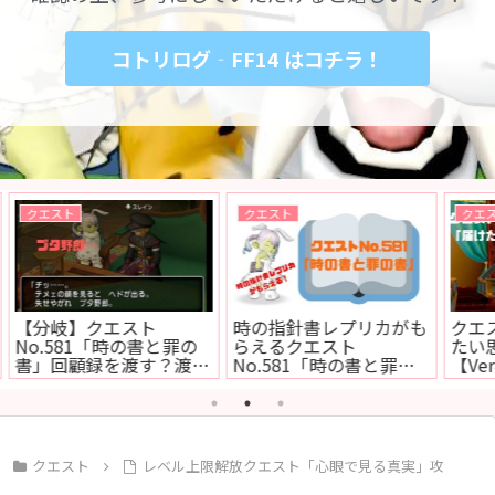
コトリログ‐FF14 はコチラ！
アップデート
クエスト
れた
バージョン4.5後期アッ
クエストNo.499「あの
【
と
プデート内容一覧！【ま
人に追いつきたくて」
ポ
とめ】
（所要時間5分）【カメ
コ
さまカプセル】
メ
クエスト
レベル上限解放クエスト「心眼で見る真実」攻