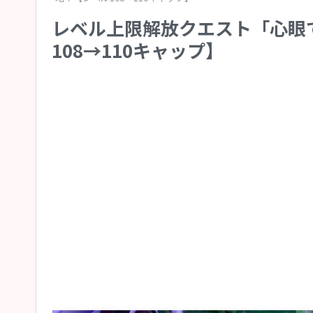
レベル上限解放クエスト「心眼
108→110キャップ】