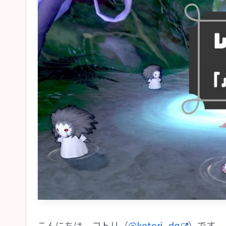
こんにちは、コトリ（
@kotori_dq
）です。