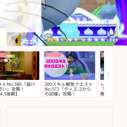
メレアーデのお部屋
アップデート
新規・復帰
神コンテンツ】ガニャ
【ネタバレあり】バージ
初期職業
ンをコンプリート！ネ
ョン4.5後期に追加され
のおすす
のついてクンの種類や
た新転生モンスターが判
け
ダル枚数など
明！