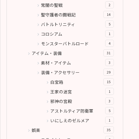
常闇の聖戦
2
聖守護者の闘戦記
14
バトルトリニティ
5
コロシアム
1
モンスターバトルロード
4
アイテム・装備
31
素材・アイテム
3
装備・アクセサリー
29
白宝箱
15
王家の迷宮
1
邪神の宮殿
3
アストルティア防衛軍
5
いにしえのゼルメア
1
娯楽
35