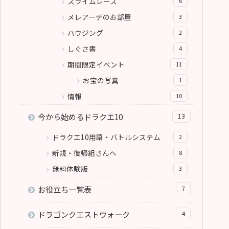
スライムレース
6
メレアーデのお部屋
3
ハウジング
2
しぐさ書
4
期間限定イベント
11
お宝の写真
1
情報
10
今から始めるドラクエ10
13
ドラクエ10用語・バトルシステム
2
新規・復帰組さんへ
8
無料体験版
3
お役立ち一覧表
7
ドラゴンクエストウォーク
4