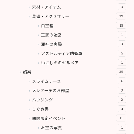
素材・アイテム
3
装備・アクセサリー
29
白宝箱
15
王家の迷宮
1
邪神の宮殿
3
アストルティア防衛軍
5
いにしえのゼルメア
1
娯楽
35
スライムレース
6
メレアーデのお部屋
3
ハウジング
2
しぐさ書
4
期間限定イベント
11
お宝の写真
1