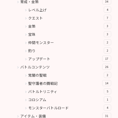
育成・金策
34
レベル上げ
4
クエスト
7
金策
3
宝珠
3
仲間モンスター
2
釣り
2
アップデート
17
バトルコンテンツ
26
常闇の聖戦
2
聖守護者の闘戦記
14
バトルトリニティ
5
コロシアム
1
モンスターバトルロード
4
アイテム・装備
31