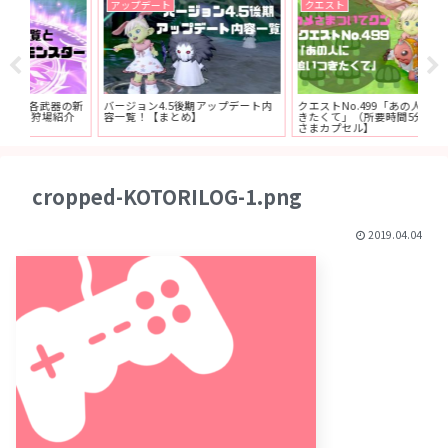
アップデート
クエスト
メ
器の新
バージョン4.5後期アップデート内
クエストNo.499「あの人に追いつ
【
介
容一覧！【まとめ】
きたくて」（所要時間5分）【カメ
プ
さまカプセル】
や
cropped-KOTORILOG-1.png
2019.04.04