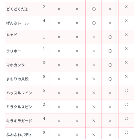
2
×
どくどくだま
×
×
〇
×
4
×
げんきトール
×
×
〇
×
ヒャド
×
1
×
×
×
〇
1
×
ラリホー
×
×
×
〇
3
×
マホカンタ
×
×
×
〇
0
×
まもりの貝殻
×
×
×
〇
5
〇
ハッスルレイン
×
×
×
×
2
〇
ミラクルスピン
×
×
×
×
4
〇
キラキラガード
×
×
×
×
0
〇
ふわふわボディ
×
×
×
×