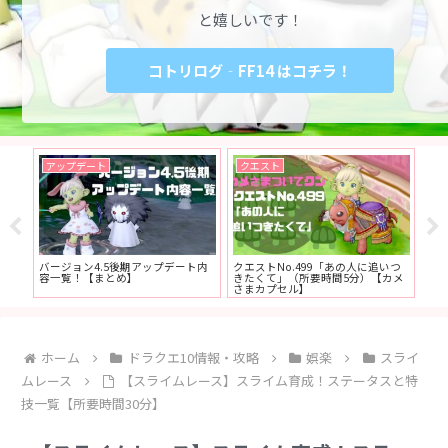
と嬉しいです！
コトリログ‐FF14 はコチラ！
アップデート
クエスト
メ
器の新
バージョン4.5後期アップデート内
クエストNo.499「あの人に追いつ
【
介
容一覧！【まとめ】
きたくて」（所要時間5分）【カメ
プ
さまカプセル】
や
ホーム
ドラクエ10情報・攻略
娯楽
スライ
ムレース
【スライムレース】スライム育成！ステータスと特
技一覧【所要時間30分】