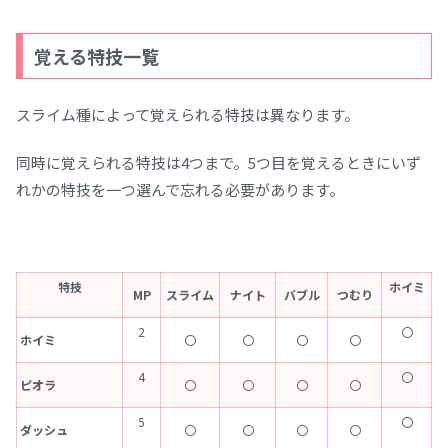
覚える特技一覧
スライム種によって覚えられる特技は異なります。
同時に覚えられる特技は4つまで。5つ目を覚えるときにいず
れかの特技を一つ選んで忘れる必要があります。
特技
ホイミ
MP
スライム
ナイト
バブル
つむり
2
〇
ホイミ
〇
〇
〇
〇
4
〇
ピオラ
〇
〇
〇
〇
5
〇
ダッシュ
〇
〇
〇
〇