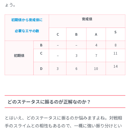
ょう。
育成値
初期値から育成値に
必要なエサの数
S
C
B
A
B
–
–
4
8
C
11
初期値
–
3
7
14
D
3
6
10
どのステータスに振るのが正解なのか？
とはいえ、どのステータスに振るのか悩みますよね。対戦相
手のスライムとの相性もあるので、一概に強い振り分けとい