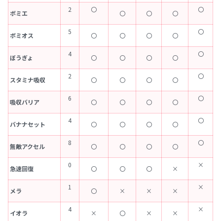
2
〇
〇
ボミエ
〇
〇
〇
5
〇
ボミオス
〇
〇
〇
〇
4
〇
ぼうぎょ
〇
〇
〇
〇
2
〇
スタミナ吸収
〇
〇
〇
〇
6
〇
吸収バリア
〇
〇
〇
〇
4
〇
バナナセット
〇
〇
〇
〇
8
〇
無敵アクセル
〇
〇
〇
〇
0
×
急速回復
〇
〇
〇
×
1
×
メラ
〇
×
×
×
4
×
イオラ
×
〇
×
×