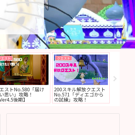
メレアーデのお部屋
アップデート
新規・復帰
神コンテンツ】ガニャ
【ネタバレあり】バージ
初期職業
ンをコンプリート！ネ
ョン4.5後期に追加され
のおすす
のついてクンの種類や
た新転生モンスターが判
け
ダル枚数など
明！