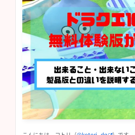
こんにちは、コトリ（
@kotori_dq
）です。