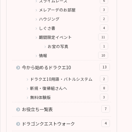
スライムレース
6
メレアーデのお部屋
3
ハウジング
2
しぐさ書
4
期間限定イベント
11
お宝の写真
1
情報
10
今から始めるドラクエ10
13
ドラクエ10用語・バトルシステム
2
新規・復帰組さんへ
8
無料体験版
3
お役立ち一覧表
7
ドラゴンクエストウォーク
4