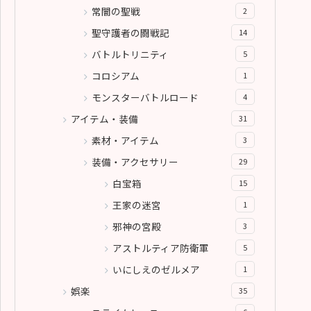
常闇の聖戦
2
聖守護者の闘戦記
14
バトルトリニティ
5
コロシアム
1
モンスターバトルロード
4
アイテム・装備
31
素材・アイテム
3
装備・アクセサリー
29
白宝箱
15
王家の迷宮
1
邪神の宮殿
3
アストルティア防衛軍
5
いにしえのゼルメア
1
娯楽
35