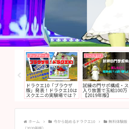
クエスト
宝珠
放クエスト
レベル上限解放クエスト
Ver4.5後期に追加さ
ィエゴから
「心眼で見る真実」攻
各武器の新スキル詳細
！
略！【レベル108→110
強化宝珠の狩場紹介
キャップ】
ホーム
今から始めるドラクエ10
無料体験版
（2020年版）