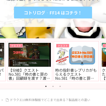
コトリログ‐FF14 はコチラ！
アップデート
クエスト
れた
バージョン4.5後期アッ
クエストNo.499「あの
【
と
プデート内容一覧！【ま
人に追いつきたくて」
ポ
とめ】
（所要時間5分）【カメ
コ
さまカプセル】
メ
ドラクエ10無料体験版でどこまで出来る？製品版との違い